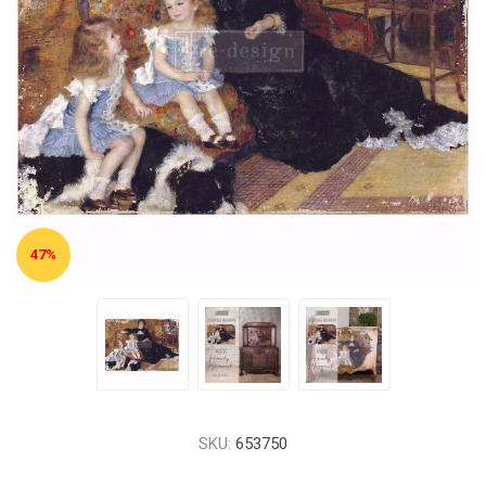
47%
SKU:
653750