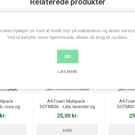
Relaterede produkter
ookies hjælper os med at holde styr på indkøbskurv og andre service
Ved at benytte vores hjemmeside, tillader du brug af cookies.
OK
LÆS MERE
tipack -
A4 Foam Multipack -
A4 Foam
k, rosa og
DCFM006 - Lilla, lavendel og
DCFM007 
hvid
kr.
25,00 kr.
25
B
KØB