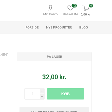
(0)
0
Min konto
Ønskeliste
0,00 kr.
FORSIDE
NYE PRODUKTER
BLOG
2.4841
PÅ LAGER
32,00 kr.
i
KØB
h