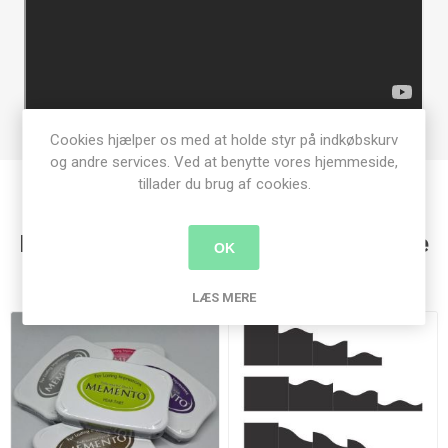
Cookies hjælper os med at holde styr på indkøbskurv
og andre services. Ved at benytte vores hjemmeside,
tillader du brug af cookies.
Kunder der har købt denne vare købte
OK
også
LÆS MERE