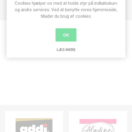
Cookies hjælper os med at holde styr på indkøbskurv
Bredde: 55 mm
og andre services. Ved at benytte vores hjemmeside,
tillader du brug af cookies.
OK
Produkt tags
LÆS MERE
hægte
(31)