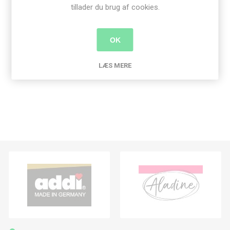
tillader du brug af cookies.
Produkt tags
OK
dies
(189)
,
joy crafts
(73)
,
påfugl
(2)
LÆS MERE