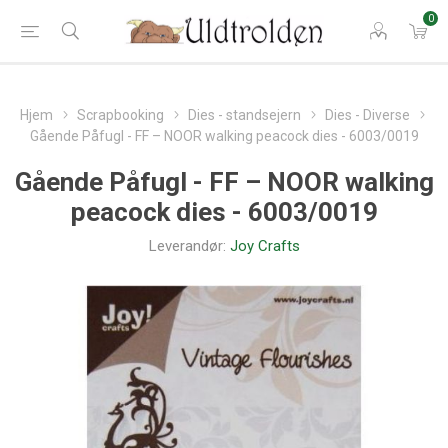
0
Hjem
Scrapbooking
Dies - standsejern
Dies - Diverse
Gående Påfugl - FF – NOOR walking peacock dies - 6003/0019
Gående Påfugl - FF – NOOR walking
peacock dies - 6003/0019
Leverandør:
Joy Crafts