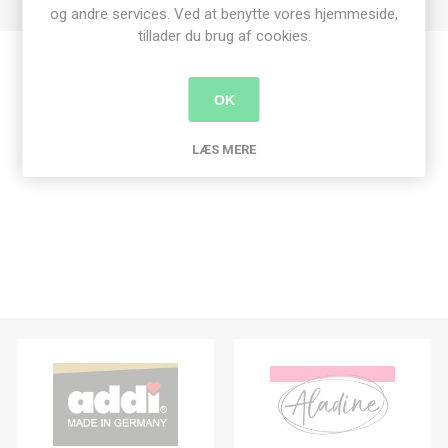
og andre services. Ved at benytte vores hjemmeside,
tillader du brug af cookies.
Produkt tags
OK
craft consortium
(6)
,
bånd
(4)
LÆS MERE