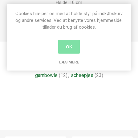
Højde: 10 cm
Bredde: Ø 15 cm
Cookies hjælper os med at holde styr på indkøbskurv
Lækker glat, og med en god stå-flade.
og andre services. Ved at benytte vores hjemmeside,
tillader du brug af cookies.
OK
Produkt tags
LÆS MERE
garnbowle
(12)
,
scheepjes
(23)