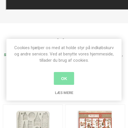
Produkt tags
Cookies hjælper os med at holde styr på indkøbskurv
og andre services. Ved at benytte vores hjemmeside,
stamperia
(311)
,
blok
(57)
,
designpapir
(91)
,
12x12"
(103)
,
tillader du brug af cookies.
gear up for christmas
(9)
OK
Relaterede produkter
LÆS MERE