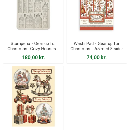
Stamperia - Gear up for
Washi Pad - Gear up for
Christmas- Cozy Houses -
Christmas - A5 med 8 sider
A5 (14,2 x 20,2 cm) silikone
- SBW09
180,00 kr.
74,00 kr.
Form - KACMA531