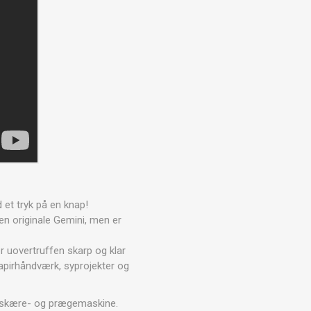
 et tryk på en knap!
n originale Gemini, men er
r uovertruffen skarp og klar
papirhåndværk, syprojekter og
e skære- og prægemaskine.