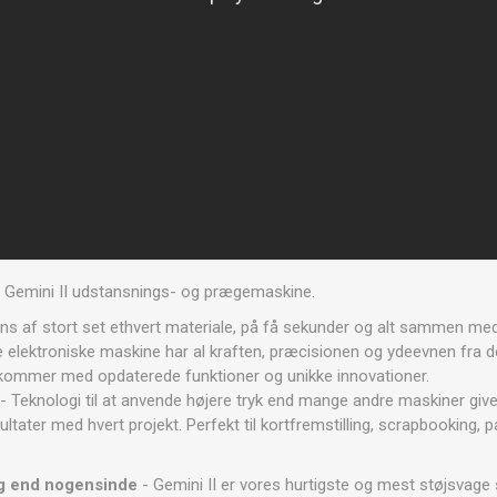
 Gemini II udstansnings- og prægemaskine.
igns af stort set ethvert materiale, på få sekunder og alt sammen med
elektroniske maskine har al kraften, præcisionen og ydeevnen fra de
 kommer med opdaterede funktioner og unikke innovationer.
- Teknologi til at anvende højere tryk end mange andre maskiner give
tater med hvert projekt. Perfekt til kortfremstilling, scrapbooking, 
ag end nogensinde
- Gemini II er vores hurtigste og mest støjsvag