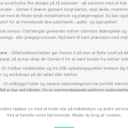
ed uovertrufne fine detaljer på få sekunder - alt sammen med et tryk
aler - Gemini II skærer gennem tungt karton, vinyl, læder, monter
bel med de fleste tynde metalmatricer og prægemapper. Du kan ogs
 stof for at fremskynde dine patchwork-, quilte- og syprojekter!
tisk sensor i fuld længde genkender enhver størrelse skæreplade og 
nsnings- eller prægeprocessen. Nyd kant-til-kant-præcision med mate
rere
- Glidefunktionsfødder gør Gemini II så nem at flytte rundt på 
arat, så du kan dreje din Gemini II for at være kreativ fra enhver vink
 En foldbar medieholder og tre USB-opladningspunkter inviterer dig 
r og workshops på din tablet eller telefon.
n
- En indbygget hylde og separat opbevaringsrum har perfekt størrelse
tid er lige ved hånden. Og en sammenklappelig platform understøtte
nen.
agelsesfunktioner
- Innovative pause-, revers- og genoptagelsesfun
ookies hjælper os med at holde styr på indkøbskurv og andre service
elttjek din pladekombination eller placeringen af dine matricer eller ma
Ved at benytte vores hjemmeside, tillader du brug af cookies.
Når du er tilfreds, kan du genoptage dit projekt på et øjeblik!
e
- Gemini II leveres med værktøj og tilbehør til at komme i gang m