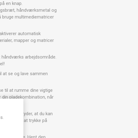
 på en knap.
ingsbræt, håndværksmetal og
å bruge multimediematricer
aktiverer automatisk
rialer, mapper og matricer
dit håndværks arbejdsområde.
el!
til at se og lave sammen
 til at rumme dine vigtige
r din pladekombination, når
ktioner betyder, at du kan
s.
terialer ved at trykke på
ed det samme. Hent den