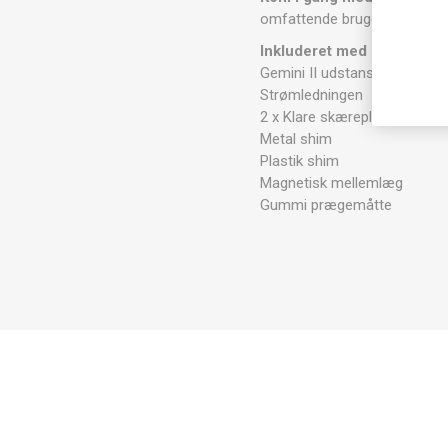
omfattende brugervejledning 
Inkluderet med Gemini II
:
Gemini II udstansnings- og
Strømledningen
2 x Klare skæreplader
Metal shim
Plastik shim
Magnetisk mellemlæg
Gummi prægemåtte