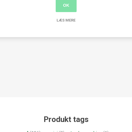
til at mestre udstansnings- og prægeteknikker.
OK
LÆS MERE
 prægemaskine
Produkt tags