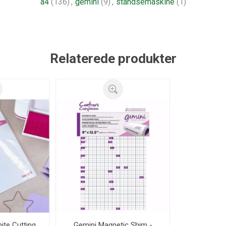
a4
(136)
,
gemini
(9)
,
standsemaskine
(1)
Relaterede produkter
ite Cutting
Gemini Magnetic Shim -