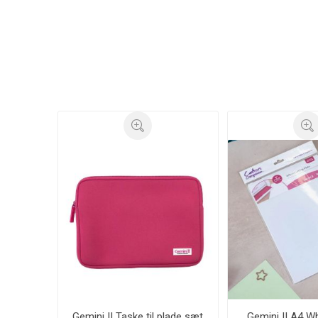
Gemini II Taske til plade sæt
Gemini II A4 Wh