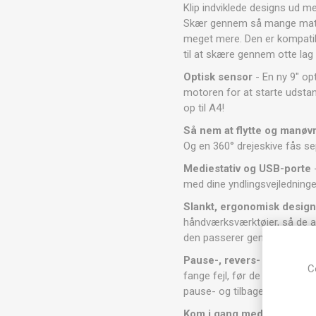
Klip indviklede designs ud m
Skær gennem så mange materi
meget mere. Den er kompati
til at skære gennem otte lag
Optisk sensor
- En ny 9" op
motoren for at starte udsta
op til A4!
Så nem at flytte og manøv
Og en 360° drejeskive fås sep
Mediestativ og USB-porte
-
med dine yndlingsvejledninge
Slankt, ergonomisk desig
håndværksværktøjer, så de al
den passerer gennem maski
Pause-, revers- og genopt
C
fange fejl, før de sker. Dobb
pause- og tilbage-knapperne. 
Kom i gang med det samm