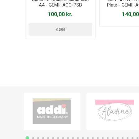
A4 - GEMII-ACC-PSB
Plate - GEMII
100,00 kr.
140,00
KØB