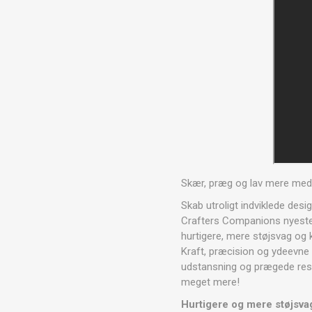
Skær, præg og lav mere med
Skab utroligt indviklede des
Crafters Companions nyeste 
hurtigere, mere støjsvag og
Kraft, præcision og ydeevne 
udstansning og prægede resul
meget mere!
Hurtigere og mere støjsv