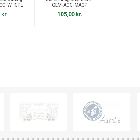
-ACC-WHCPL
GEM-ACC-MAGP
 kr.
105,00 kr.