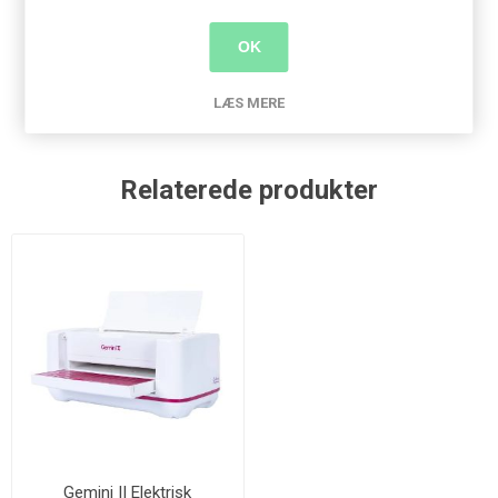
Produkt tags
OK
taske
(80)
,
a4
(136)
,
gemini
(9)
LÆS MERE
Relaterede produkter
Gemini II Elektrisk