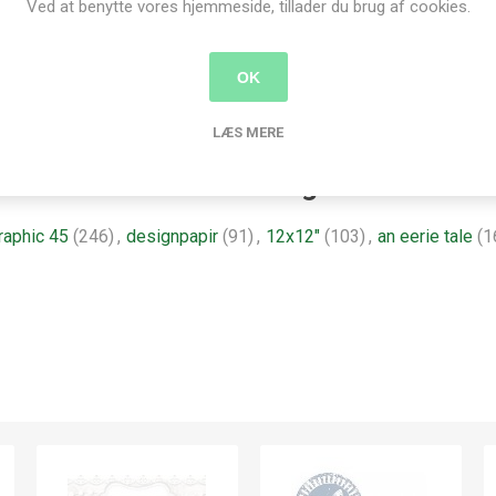
Ved at benytte vores hjemmeside, tillader du brug af cookies.
Super papirkvalitet - velegnet til Fuzzy cutting (udklipning)
OK
LÆS MERE
Produkt tags
raphic 45
(246)
,
designpapir
(91)
,
12x12"
(103)
,
an eerie tale
(1