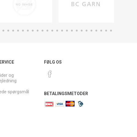
ERVICE
FØLG OS
ider og
ejledning
llede spørgsmål
BETALINGSMETODER