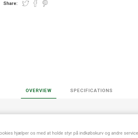
Share:
OVERVIEW
SPECIFICATIONS
30,5 x 30,5 cm
Dobbelt sidet design
Acid og Lignin free
ookies hjælper os med at holde styr på indkøbskurv og andre service
Kraftig og lækker kvalitet