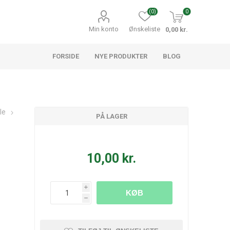
(0)
0
Min konto
Ønskeliste
0,00 kr.
FORSIDE
NYE PRODUKTER
BLOG
le
PÅ LAGER
10,00 kr.
i
KØB
h