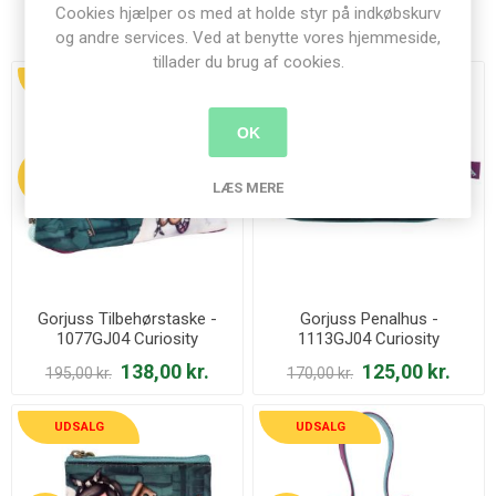
Relaterede produkter
Cookies hjælper os med at holde styr på indkøbskurv
og andre services. Ved at benytte vores hjemmeside,
tillader du brug af cookies.
UDSALG
UDSALG
OK
29%
26%
LÆS MERE
Gorjuss Tilbehørstaske -
Gorjuss Penalhus -
1077GJ04 Curiosity
1113GJ04 Curiosity
138,00 kr.
125,00 kr.
195,00 kr.
170,00 kr.
UDSALG
UDSALG