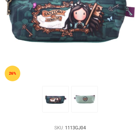
26%
SKU:
1113GJ04