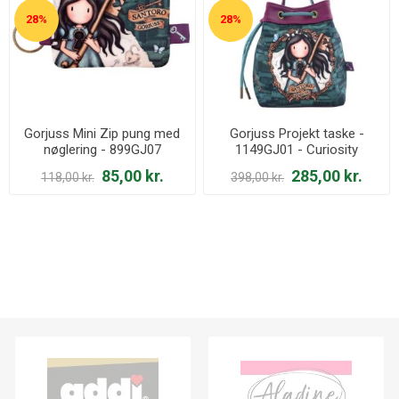
28%
28%
Gorjuss Mini Zip pung med
Gorjuss Projekt taske -
nøglering - 899GJ07
1149GJ01 - Curiosity
Curiosity
85,00 kr.
285,00 kr.
118,00 kr.
398,00 kr.