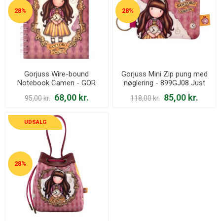
28%
28%
Gorjuss Wire-bound
Gorjuss Mini Zip pung med
Notebook Camen - GOR
nøglering - 899GJ08 Just
1144GJ02 Just One Second
One Second
68,00 kr.
85,00 kr.
95,00 kr.
118,00 kr.
UDSALG
28%