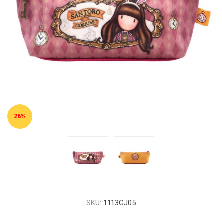
26%
SKU:
1113GJ05