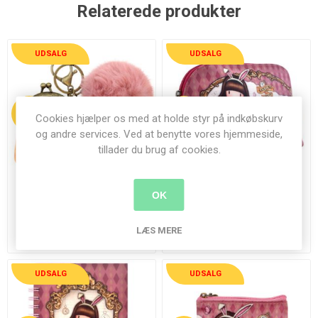
Relaterede produkter
UDSALG
UDSALG
38%
29%
Cookies hjælper os med at holde styr på indkøbskurv
og andre services. Ved at benytte vores hjemmeside,
tillader du brug af cookies.
OK
Gorjuss Mini pung med pels
Gorjuss Tilbehørstaske -
PomPom, nøglering og
1076GJ02 Just One Second
Clasps - 919GJ13 Just One
LÆS MERE
78,00 kr.
175,00 kr.
125,00 kr.
248,00 kr.
Second
UDSALG
UDSALG