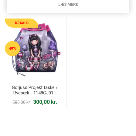
Relaterede produkter
LÆS MERE
UDSALG
49%
Gorjuss Projekt taske /
Rygsæk - 1148GJ01 -
Cheshire Cat
300,00 kr.
585,00 kr.