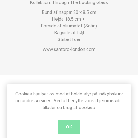
Kollektion: Through The Looking Glass
Bund af nappa: 20 x 8,5 cm
Højde 18,5 cm +
Forside af skumstof (Satin)
Bagside af fløjl
Stribet foer
www.santoro-london.com
Produkt tags
Cookies hjælper os med at holde styr på indkøbskurv
og andre services. Ved at benytte vores hjemmeside,
tillader du brug af cookies.
taske
(80)
,
gorjuss
(36)
,
santoro
(24)
,
cheshire cat
(2)
OK