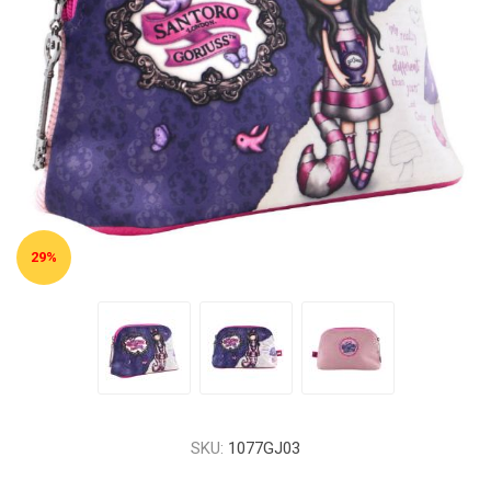
29%
SKU:
1077GJ03