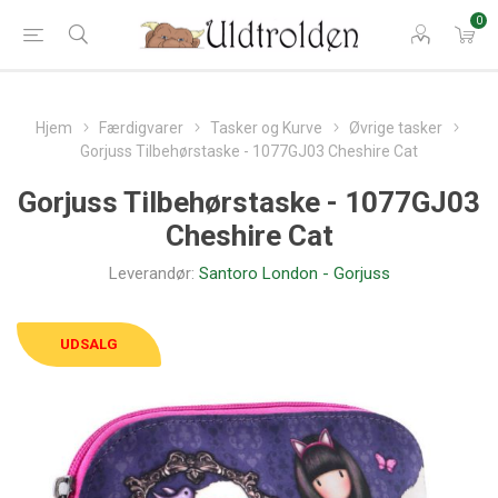
0
Hjem
Færdigvarer
Tasker og Kurve
Øvrige tasker
Gorjuss Tilbehørstaske - 1077GJ03 Cheshire Cat
Gorjuss Tilbehørstaske - 1077GJ03
Cheshire Cat
Leverandør:
Santoro London - Gorjuss
UDSALG