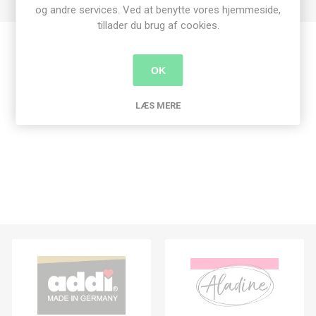
og andre services. Ved at benytte vores hjemmeside,
tillader du brug af cookies.
Produkt tags
OK
craft consortium
(6)
,
bånd
(4)
LÆS MERE