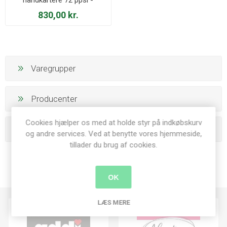
Ergonomisk med nedfældet
830,00 kr.
karteklæde
Varegrupper
Producenter
Cookies hjælper os med at holde styr på indkøbskurv
Populære tags
og andre services. Ved at benytte vores hjemmeside,
tillader du brug af cookies.
OK
LÆS MERE