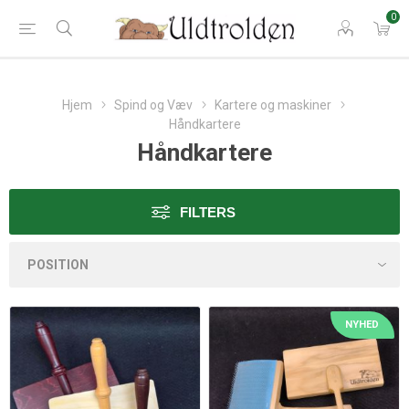
0
Hjem
Spind og Væv
Kartere og maskiner
Håndkartere
Håndkartere
FILTERS
NYHED