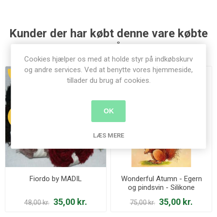
Kunder der har købt denne vare købte
også
Cookies hjælper os med at holde styr på indkøbskurv
og andre services. Ved at benytte vores hjemmeside,
UDSALG
UDSALG
tillader du brug af cookies.
OK
27%
53%
LÆS MERE
Fiordo by MADIL
Wonderful Atumn - Egern
og pindsvin - Silikone
stempel - STAMPWA479
35,00 kr.
35,00 kr.
48,00 kr.
75,00 kr.