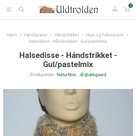
0
Hjem
Færdigvarer
Håndstrikket
Huer og halsedisser
Halsedisse - Håndstrikket - Gul/pastelmix
Halsedisse - Håndstrikket -
Gul/pastelmix
Producenter:
Naturfiber
,
Ægbækgaard