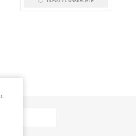
TILFØJ TIL ØNSKELISTE
s.