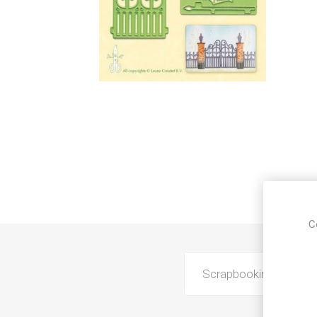
C
Scrapbooking