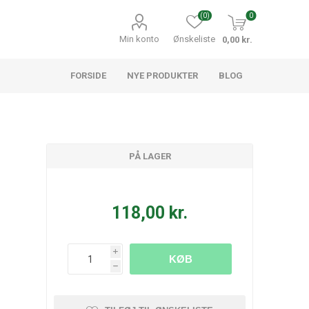
(0)
0
Min konto
Ønskeliste
0,00 kr.
FORSIDE
NYE PRODUKTER
BLOG
PÅ LAGER
118,00 kr.
i
KØB
h