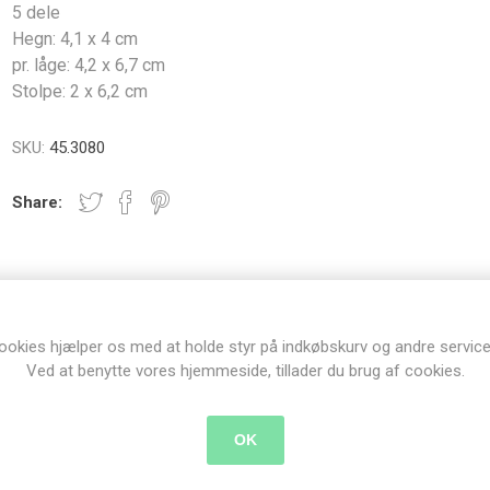
5 dele
Hegn: 4,1 x 4 cm
pr. låge: 4,2 x 6,7 cm
Stolpe: 2 x 6,2 cm
SKU:
45.3080
Share:
SPECIFICATIONS
ookies hjælper os med at holde styr på indkøbskurv og andre service
Ved at benytte vores hjemmeside, tillader du brug af cookies.
Dies/embossing
OK