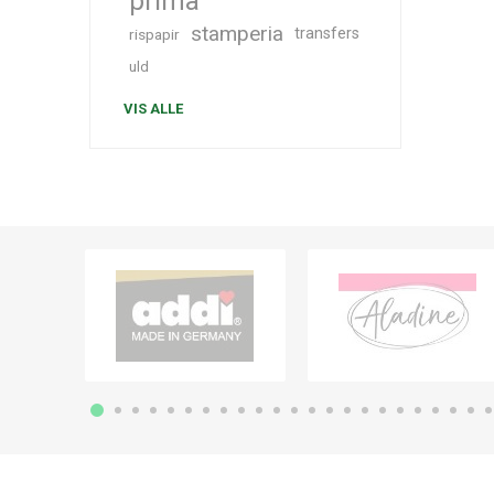
prima
stamperia
transfers
rispapir
uld
VIS ALLE