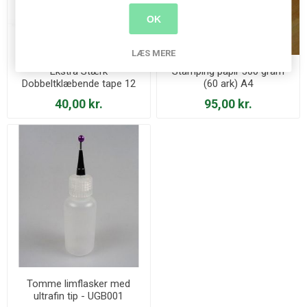
OK
LÆS MERE
Ekstra Stærk
Stamping papir 300 gram
Dobbeltklæbende tape 12
(60 ark) A4
mm 50 m
40,00 kr.
95,00 kr.
Tomme limflasker med
ultrafin tip - UGB001