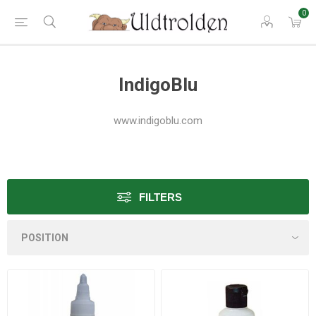
0
IndigoBlu
www.indigoblu.com
FILTERS