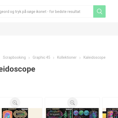
Scrapbooking
Graphic 45
Kollektioner
Kaleidoscope
eidoscope