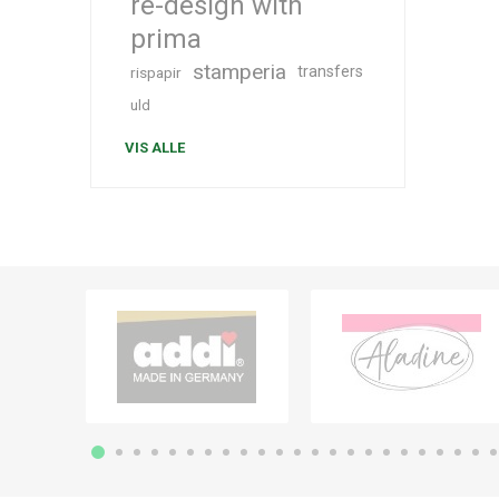
re-design with
prima
stamperia
transfers
rispapir
uld
VIS ALLE