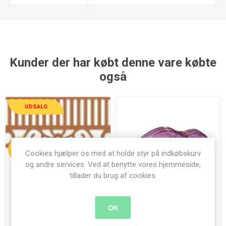
Kunder der har købt denne vare købte
også
UDSALG
23%
Cookies hjælper os med at holde styr på indkøbskurv
og andre services. Ved at benytte vores hjemmeside,
tillader du brug af cookies.
OK
Sydstats snedkerglæde -
Permanent lim dispenser
Southern Charm Valance -