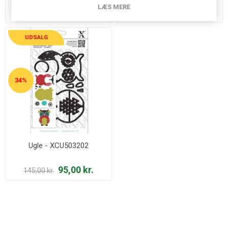
B454
LÆS MERE
85,00 kr.
30,00 kr.
110,00 kr.
UDSALG
34%
Ugle - XCU503202
95,00 kr.
145,00 kr.