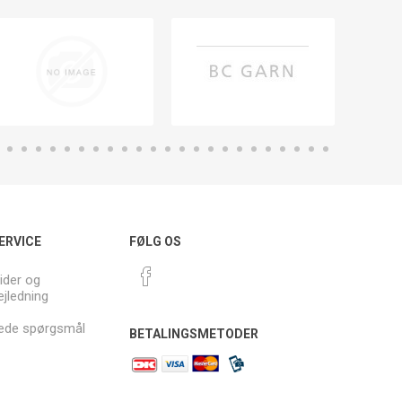
ERVICE
FØLG OS
ider og
ejledning
llede spørgsmål
BETALINGSMETODER