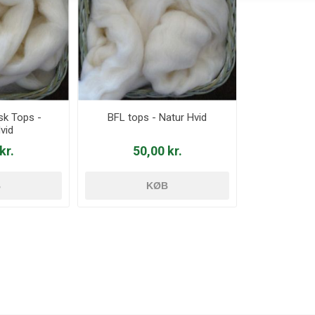
k Tops -
BFL tops - Natur Hvid
vid
kr.
50,00 kr.
B
KØB