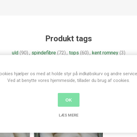
Produkt tags
uld
(90)
,
spindefibre
(72)
,
tops
(60)
,
kent romney
(3)
ookies hjælper os med at holde styr på indkøbskurv og andre service
Ved at benytte vores hjemmeside, tillader du brug af cookies.
nder der har købt denne vare købte o
OK
LÆS MERE