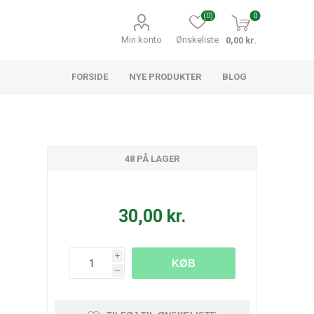
(0)
0
Min konto
Ønskeliste
0,00 kr.
FORSIDE
NYE PRODUKTER
BLOG
48 PÅ LAGER
30,00 kr.
i
KØB
h