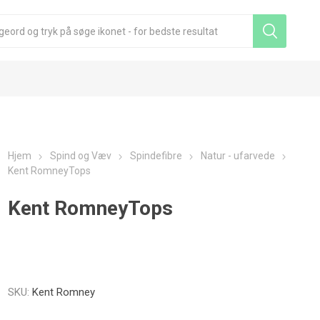
Hjem
Spind og Væv
Spindefibre
Natur - ufarvede
Kent RomneyTops
Kent RomneyTops
SKU:
Kent Romney