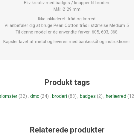
Bliv kreativ med badges / knapper til broderi.
Mål: Ø 29 mm
Ikke inkluderet: tråd og lærred.
Vi anbefaler dig at bruge Pearl Cotton tråd i størrelse Medium 5.
Til denne model er de anvendte farver: 605, 603, 368.
Kapsler
lavet af metal og leveres med bankeskål og instruktioner.
Produkt tags
blomster
(32)
,
dmc
(24)
,
broderi
(83)
,
badges
(2)
,
hørlærred
(12
Relaterede produkter