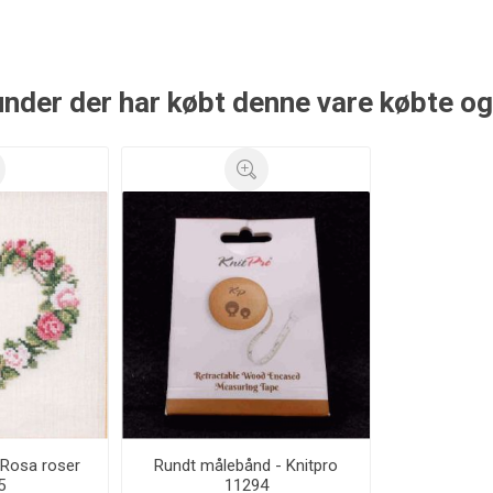
nder der har købt denne vare købte o
- Rosa roser
Rundt målebånd - Knitpro
5
11294