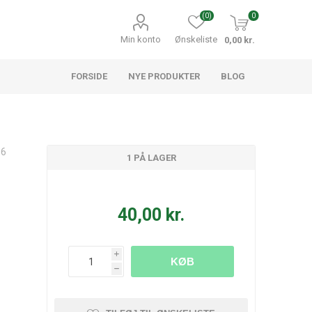
(0)
0
Min konto
Ønskeliste
0,00 kr.
FORSIDE
NYE PRODUKTER
BLOG
86
1 PÅ LAGER
40,00 kr.
i
KØB
h