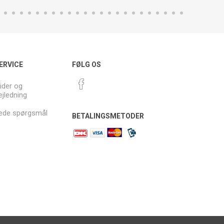
ERVICE
FØLG OS
ider og
ejledning
llede spørgsmål
BETALINGSMETODER