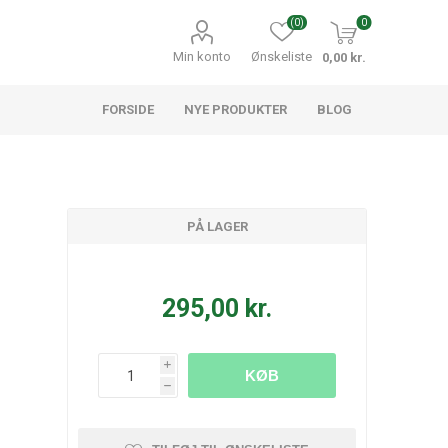
(0)
0
Min konto
Ønskeliste
0,00 kr.
FORSIDE
NYE PRODUKTER
BLOG
PÅ LAGER
295,00 kr.
i
KØB
h