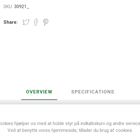
SKU:
30921_
Share:
OVERVIEW
SPECIFICATIONS
klepinde/ hæklenåle sæt med Soft-Feel skaft
aske med lynlås.
ookies hjælper os med at holde styr på indkøbskurv og andre service
½, 5, 5½ og 6 mm
Ved at benytte vores hjemmeside, tillader du brug af cookies.