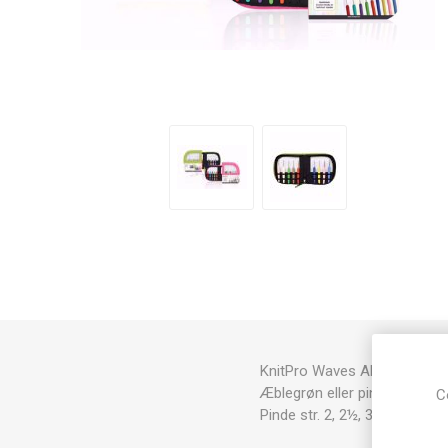
KnitPro Waves Aluminium hæ
Æblegrøn eller pink Nappa t
C
Pinde str. 2, 2½, 3, 3½, 4, 4