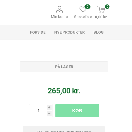
(0)
0
Min konto
Ønskeliste
0,00 kr.
FORSIDE
NYE PRODUKTER
BLOG
PÅ LAGER
265,00 kr.
i
KØB
h