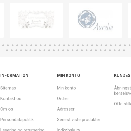
INFORMATION
MIN KONTO
KUNDES
Sitemap
Min konto
Åbningst
kørselsv
Kontakt os
Ordrer
Ofte sti
Om os
Adresser
Persondatapolitik
Senest viste produkter
Levering og returnering
Indkøbskurv