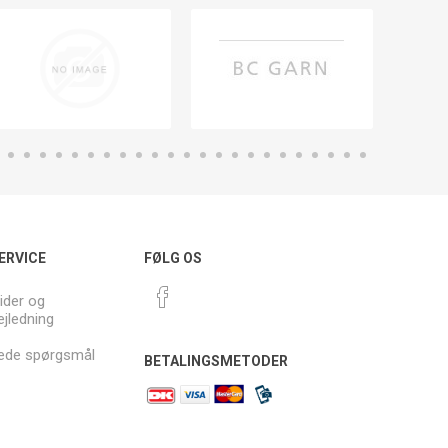
ERVICE
FØLG OS
ider og
ejledning
llede spørgsmål
BETALINGSMETODER