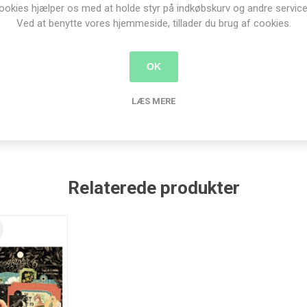
ookies hjælper os med at holde styr på indkøbskurv og andre service
Ved at benytte vores hjemmeside, tillader du brug af cookies.
OK
Produkt tags
LÆS MERE
raphic 45
(246)
,
12x12"
(103)
,
designblok
(43)
,
life is abundant
Relaterede produkter