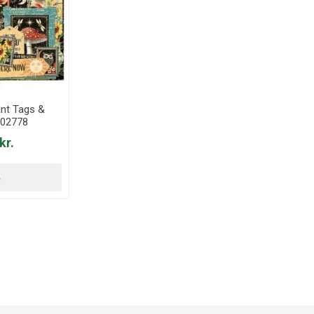
ant Tags &
502778
kr.
B