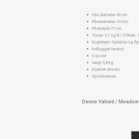
Hjul diameter 45 cm
Pibestørrelse 10 mm
Pibehøjde 71 cm
Trisse: 5.1 og 8:1 (Tilkøb: 
Kuglelejer i hjulakse og fly
Indbygget tenstol
3 spoler
Vægt 5,8 kg
Elastisk drivrem
Spolebremse
Denne Valnød / Meadow G