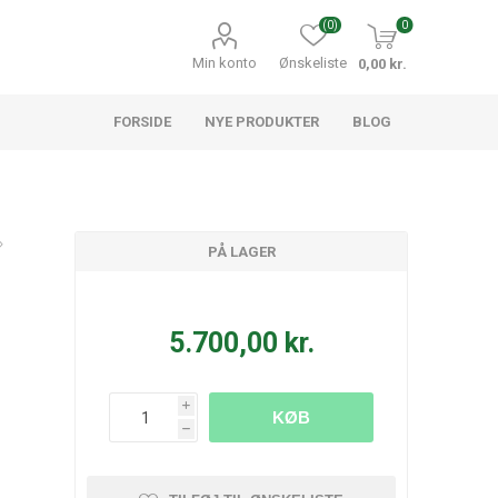
(0)
0
Min konto
Ønskeliste
0,00 kr.
FORSIDE
NYE PRODUKTER
BLOG
PÅ LAGER
5.700,00 kr.
i
KØB
h