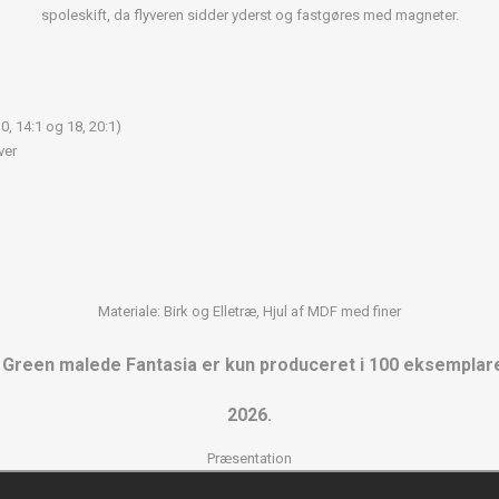
spoleskift, da flyveren sidder yderst og fastgøres med magneter.
10, 14:1 og 18, 20:1)
ver
Materiale: Birk og Elletræ, Hjul af MDF med finer
reen malede Fantasia er kun produceret i 100 eksemplarer
2026.
Præsentation