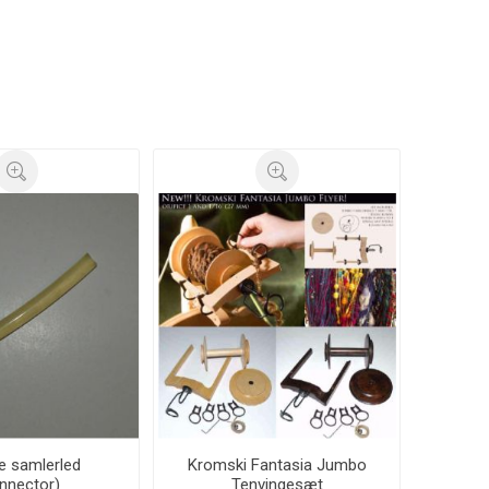
e samlerled
Kromski Fantasia Jumbo
nnector)
Tenvingesæt