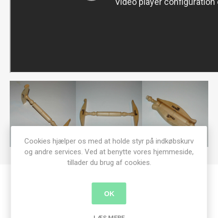
Cookies hjælper os med at holde styr på indkøbskurv
og andre services. Ved at benytte vores hjemmeside,
tillader du brug af cookies.
Produkt tags
OK
kromski
(86)
,
haspetræ
(2)
,
niddy noddies
(2)
,
farver
(2)
LÆS MERE