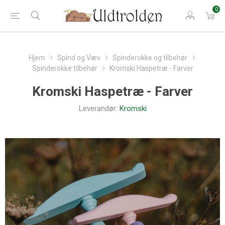
0
Hjem
Spind og Væv
Spinderokke og tilbehør
Spinderokke tilbehør
Kromski Haspetræ - Farver
Kromski Haspetræ - Farver
Leverandør:
Kromski