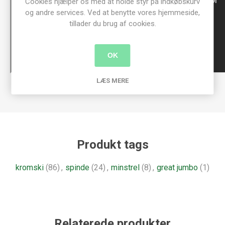
Cookies hjælper os med at holde styr på indkøbskurv
og andre services. Ved at benytte vores hjemmeside,
tillader du brug af cookies.
OK
LÆS MERE
Produkt tags
kromski
(86)
,
spinde
(24)
,
minstrel
(8)
,
great jumbo
(1)
Relaterede produkter