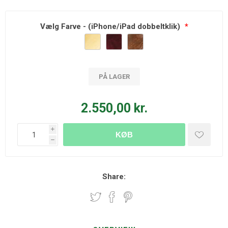
Vælg Farve - (iPhone/iPad dobbeltklik)
*
PÅ LAGER
2.550,00 kr.
i
KØB
h
Share: