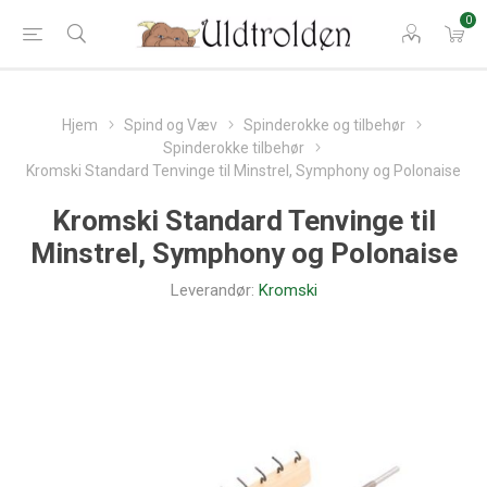
0
Hjem
Spind og Væv
Spinderokke og tilbehør
Spinderokke tilbehør
Kromski Standard Tenvinge til Minstrel, Symphony og Polonaise
Kromski Standard Tenvinge til
Minstrel, Symphony og Polonaise
Leverandør:
Kromski