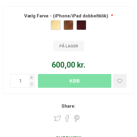
Vælg Farve - (iPhone/iPad dobbeltklik)
*
PÅ LAGER
600,00 kr.
i
KØB
h
Share: