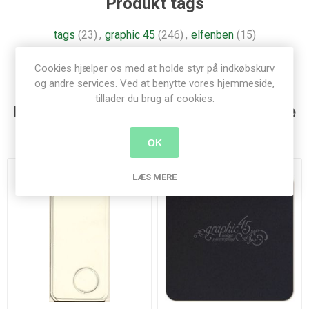
Produkt tags
tags
(23)
,
graphic 45
(246)
,
elfenben
(15)
Cookies hjælper os med at holde styr på indkøbskurv
og andre services. Ved at benytte vores hjemmeside,
tillader du brug af cookies.
Kunder der har købt denne vare købte
også
OK
LÆS MERE