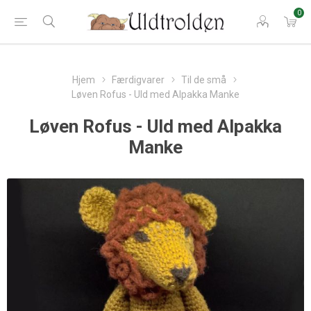
0
Hjem
Færdigvarer
Til de små
Løven Rofus - Uld med Alpakka Manke
Løven Rofus - Uld med Alpakka
Manke