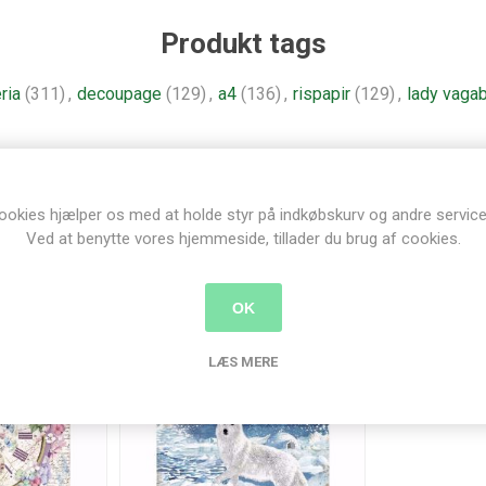
Produkt tags
ria
(311)
,
decoupage
(129)
,
a4
(136)
,
rispapir
(129)
,
lady vaga
nder der har købt denne vare købte o
ookies hjælper os med at holde styr på indkøbskurv og andre service
Ved at benytte vores hjemmeside, tillader du brug af cookies.
OK
LÆS MERE