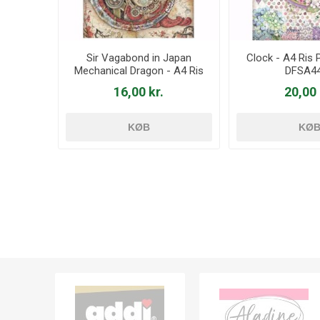
Sir Vagabond in Japan
Clock - A4 Ris P
Mechanical Dragon - A4 Ris
DFSA4
Papir 1 ark - DFSA4608
16,00 kr.
20,00 
KØB
KØ