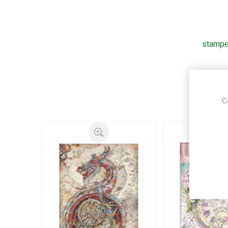
stampe
Ku
C