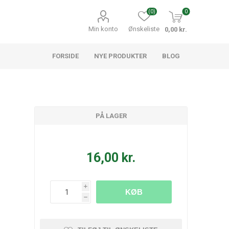
(0)
0
Min konto
Ønskeliste
0,00 kr.
FORSIDE
NYE PRODUKTER
BLOG
PÅ LAGER
16,00 kr.
i
KØB
h