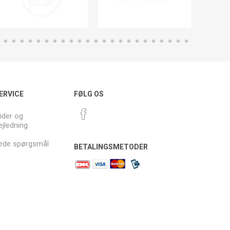
ERVICE
FØLG OS
ider og
ejledning
llede spørgsmål
BETALINGSMETODER