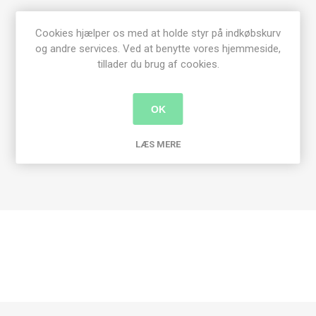
Størrelse
Lille
Middel
Stor
Cookies hjælper os med at holde styr på indkøbskurv
Bryst vidde
101 cm
106 cm
112 cm
og andre services. Ved at benytte vores hjemmeside,
Hel længde
67 cm
69 cm
71 cm
tillader du brug af cookies.
Ærmelængde
49 cm
50 cm
51 cm
OK
Misti (50 gram)
15 ngl.
16 ngl.
17 ngl.
Rundpinde nr. 5½ og 6
LÆS MERE
Strikkefasthed: 15m og 22p p. 6 = 10x10 cm