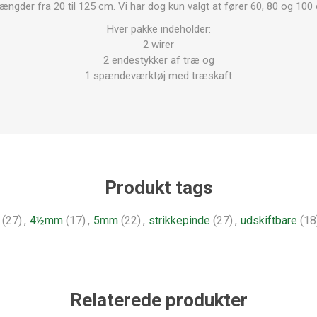
 længder fra 20 til 125 cm. Vi har dog kun valgt at fører 60, 80 og 100 
Hver pakke indeholder:
2 wirer
2 endestykker af træ og
1 spændeværktøj med træskaft
Produkt tags
(27)
,
4½mm
(17)
,
5mm
(22)
,
strikkepinde
(27)
,
udskiftbare
(18
Relaterede produkter