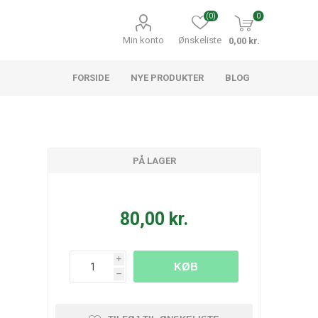
(0)
0
Min konto
Ønskeliste
0,00 kr.
FORSIDE
NYE PRODUKTER
BLOG
PÅ LAGER
80,00 kr.
i
KØB
h