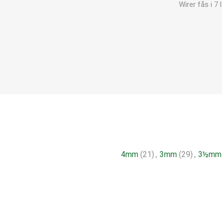
Wirer fås i 7
4mm
(21)
,
3mm
(29)
,
3½mm