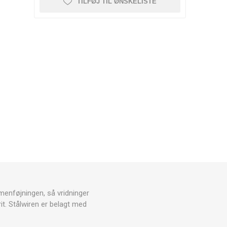
TILFØJ TIL ØNSKELISTE
enføjningen, så vridninger
t.
Stålwiren er belagt med