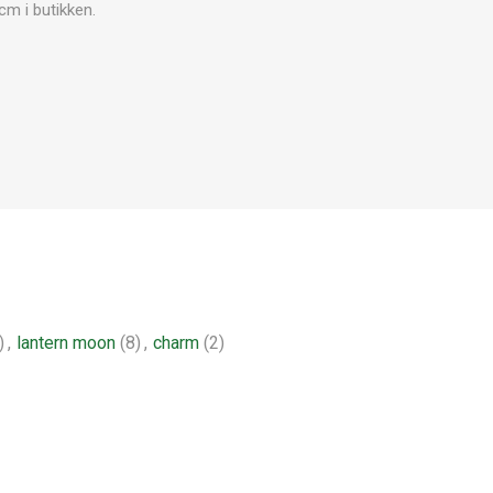
cm i butikken.
)
,
lantern moon
(8)
,
charm
(2)