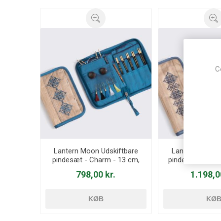
C
Lantern Moon Udskiftbare
Lantern Moon U
pindesæt - Charm - 13 cm,
pindesæt - Glory
3-5 mm
8 m
798,00 kr.
1.198,0
KØB
KØ