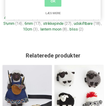
OK
Produkt tags
LÆS MERE
4mm
(21)
,
3mm
(29)
,
3½mm
(27)
,
4½mm
(17)
,
5mm
(22)
,
5½mm
(14)
,
6mm
(17)
,
strikkepinde
(27)
,
udskiftbare
(18)
,
10cm
(3)
,
lantern moon
(8)
,
bliss
(2)
Relaterede produkter