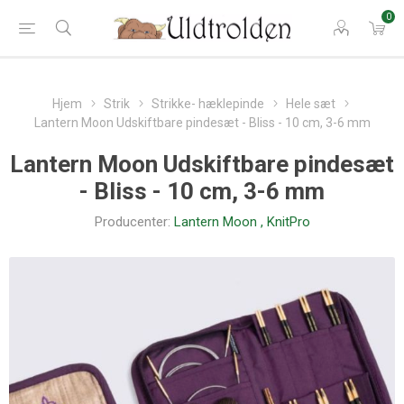
0
Hjem
Strik
Strikke- hæklepinde
Hele sæt
Lantern Moon Udskiftbare pindesæt - Bliss - 10 cm, 3-6 mm
Lantern Moon Udskiftbare pindesæt
- Bliss - 10 cm, 3-6 mm
Producenter:
Lantern Moon
,
KnitPro