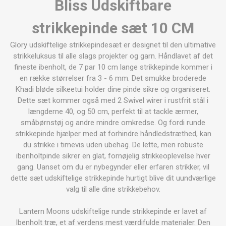
Bliss Udskiftbare
strikkepinde sæt 10 CM
Glory udskiftelige strikkepindesæt er designet til den ultimative
strikkeluksus til alle slags projekter og garn.
Håndlavet af det
fineste ibenholt, de 7 par 10 cm lange strikkepinde kommer i
en række størrelser fra 3 - 6 mm. Det smukke broderede
Khadi bløde silkeetui holder dine pinde sikre
og organiseret.
Dette sæt kommer også med 2 Swivel wirer i rustfrit stål i
længderne 40, og 50 cm, perfekt til at tackle ærmer,
småbørnstøj og andre mindre omkredse. Og fordi runde
strikkepinde hjælper med at forhindre
håndledstræthed, kan
du strikke i timevis uden ubehag. De lette, men robuste
ibenholtpinde sikrer en glat, fornøjelig strikkeoplevelse hver
gang. Uanset om du er nybegynder eller erfaren strikker, vil
dette sæt udskiftelige strikkepinde hurtigt blive
dit uundværlige
valg til alle dine strikkebehov.
Lantern Moons udskiftelige runde strikkepinde er lavet af
Ibenholt træ, et af verdens mest værdifulde materialer. Den