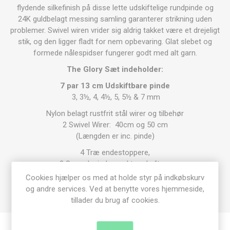
flydende silkefinish på disse lette udskiftelige rundpinde og
24K guldbelagt messing samling garanterer strikning uden
problemer. Swivel wiren vrider sig aldrig takket være et drejeligt
stik, og den ligger fladt for nem opbevaring. Glat slebet og
formede nålespidser fungerer godt med alt garn.
The Glory Sæt indeholder:
7 par 13 cm Udskiftbare pinde
3, 3½, 4, 4½, 5, 5½ & 7 mm
Nylon belagt rustfrit stål wirer og tilbehør
2 Swivel Wirer: 40cm og 50 cm
(Længden er inc. pinde)
4 Træ endestoppere,
2 Spændepinde med træskaft og
5 farverige Tassel Maskemarkører
Cookies hjælper os med at holde styr på indkøbskurv
og andre services. Ved at benytte vores hjemmeside,
tillader du brug af cookies.