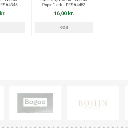
 DFSA4345
Papir 1 ark - DFSA4453
kr.
16,00 kr.
B
KØB