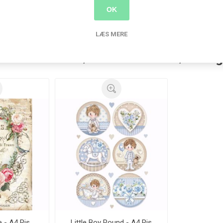
stamperia
(311)
,
decoupage
(129)
,
a4
(136)
,
rispapir
(129)
OK
LÆS MERE
nder der har købt denne vare købte o
 - A4 Ris
Little Boy Round - A4 Ris