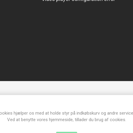
ookies hjælper os med at holde styr på indkøbskurv og andre service
Produkt tags
Ved at benytte vores hjemmeside, tillader du brug af cookies.