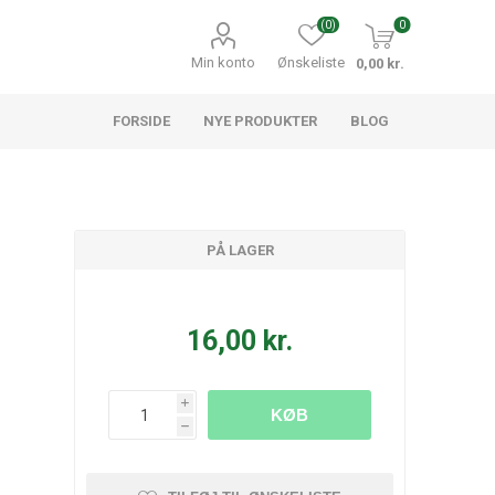
(0)
0
Min konto
Ønskeliste
0,00 kr.
FORSIDE
NYE PRODUKTER
BLOG
PÅ LAGER
16,00 kr.
i
KØB
h