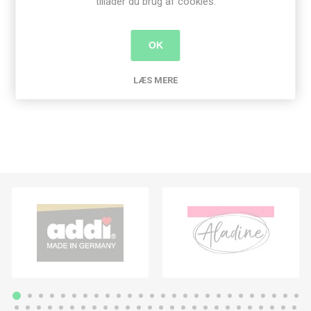
tillader du brug af cookies.
Produkt tags
OK
knapper
(265)
,
perlemor
(41)
,
perlemors knap
(41)
LÆS MERE