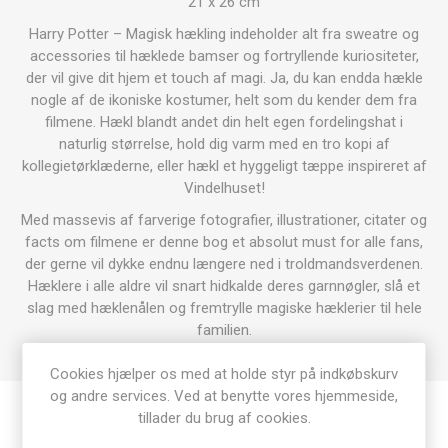
21 x 26 cm
Harry Potter – Magisk hækling indeholder alt fra sweatre og
accessories til hæklede bamser og fortryllende kuriositeter,
der vil give dit hjem et touch af magi. Ja, du kan endda hækle
nogle af de ikoniske kostumer, helt som du kender dem fra
filmene. Hækl blandt andet din helt egen fordelingshat i
naturlig størrelse, hold dig varm med en tro kopi af
kollegietørklæderne, eller hækl et hyggeligt tæppe inspireret af
Vindelhuset!
Med massevis af farverige fotografier, illustrationer, citater og
facts om filmene er denne bog et absolut must for alle fans,
der gerne vil dykke endnu længere ned i troldmandsverdenen.
Hæklere i alle aldre vil snart hidkalde deres garnnøgler, slå et
slag med hæklenålen og fremtrylle magiske hæklerier til hele
familien.
Cookies hjælper os med at holde styr på indkøbskurv
og andre services. Ved at benytte vores hjemmeside,
tillader du brug af cookies.
Produkt tags