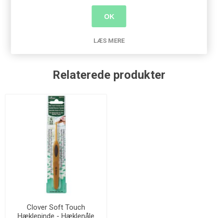
OK
bøger
(19)
,
hækling
(4)
,
bamser
(3)
,
harry potter
(2)
LÆS MERE
Relaterede produkter
Clover Soft Touch
Hæklepinde - Hæklenåle