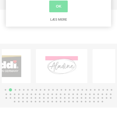
OK
LÆS MERE