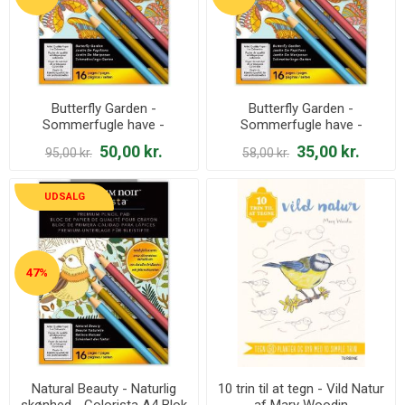
Butterfly Garden -
Butterfly Garden -
Sommerfugle have -
Sommerfugle have -
Colorista A4 Blok
Colorista Mini Blok
50,00 kr.
35,00 kr.
95,00 kr.
58,00 kr.
UDSALG
47%
Natural Beauty - Naturlig
10 trin til at tegn - Vild Natur
skønhed - Colorista A4 Blok
af Mary Woodin