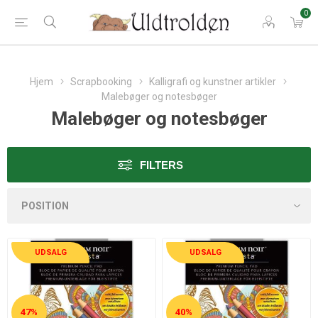
0
Hjem
Scrapbooking
Kalligrafi og kunstner artikler
Malebøger og notesbøger
Malebøger og notesbøger
FILTERS
UDSALG
UDSALG
47%
40%