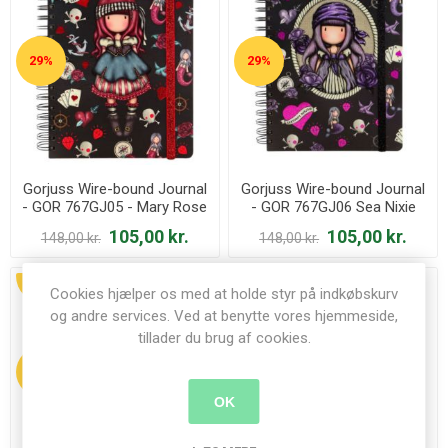
29%
29%
Gorjuss Wire-bound Journal
Gorjuss Wire-bound Journal
- GOR 767GJ05 - Mary Rose
- GOR 767GJ06 Sea Nixie
105,00 kr.
105,00 kr.
148,00 kr.
148,00 kr.
UDSALG
UDSALG
Cookies hjælper os med at holde styr på indkøbskurv
og andre services. Ved at benytte vores hjemmeside,
tillader du brug af cookies.
41%
47%
OK