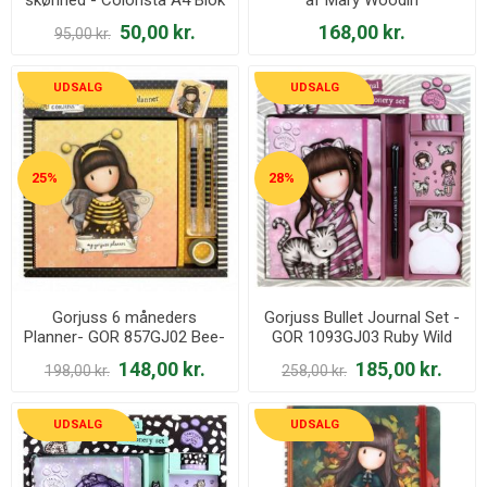
50,00 kr.
168,00 kr.
95,00 kr.
UDSALG
UDSALG
25%
28%
Gorjuss 6 måneders
Gorjuss Bullet Journal Set -
Planner- GOR 857GJ02 Bee-
GOR 1093GJ03 Ruby Wild
loved
148,00 kr.
185,00 kr.
198,00 kr.
258,00 kr.
UDSALG
UDSALG