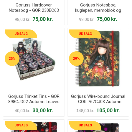
Gorjuss Hardcover
Gorjuss Notesbog,
Notesbog - GOR 230EC63
kuglepen, memoblok og
Little Wings
washitape - GOR 1037GJ01
75,00 kr.
75,00 kr.
98,00 kr.
98,00 kr.
Autumn Leaves
UDSALG
UDSALG
25%
29%
Gorjuss Trinket Tins - GOR
Gorjuss Wire-bound Journal
898GJD02 Autumn Leaves
- GOR 767GJ03 Autumn
og Little Wings
Leaves
30,00 kr.
105,00 kr.
40,00 kr.
148,00 kr.
UDSALG
UDSALG