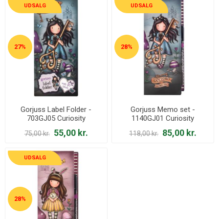
UDSALG
UDSALG
27%
28%
Gorjuss Label Folder -
Gorjuss Memo set -
703GJ05 Curiosity
1140GJ01 Curiosity
55,00 kr.
85,00 kr.
75,00 kr.
118,00 kr.
UDSALG
28%