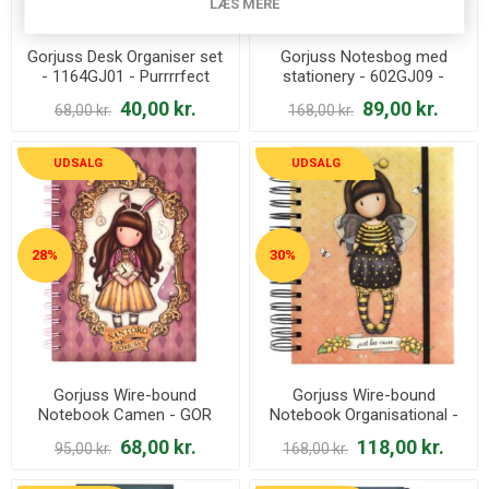
LÆS MERE
Gorjuss Desk Organiser set
Gorjuss Notesbog med
- 1164GJ01 - Purrrrfect
stationery - 602GJ09 -
Love
Catch A Falling Star
40,00 kr.
89,00 kr.
68,00 kr.
168,00 kr.
UDSALG
UDSALG
28%
30%
Gorjuss Wire-bound
Gorjuss Wire-bound
Notebook Camen - GOR
Notebook Organisational -
1144GJ02 Just One Second
GOR 201GJ08 Just Bee-
68,00 kr.
118,00 kr.
95,00 kr.
168,00 kr.
cause