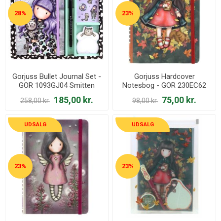
28%
23%
Gorjuss Bullet Journal Set -
Gorjuss Hardcover
GOR 1093GJ04 Smitten
Notesbog - GOR 230EC62
Kitten
Autumn Leaves
185,00 kr.
75,00 kr.
258,00 kr.
98,00 kr.
UDSALG
UDSALG
23%
23%