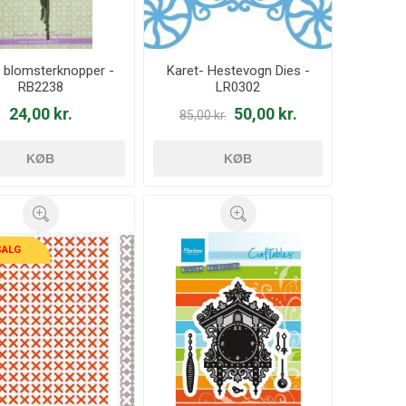
 blomsterknopper -
Karet- Hestevogn Dies -
RB2238
LR0302
24,00 kr.
50,00 kr.
85,00 kr.
KØB
KØB
SALG