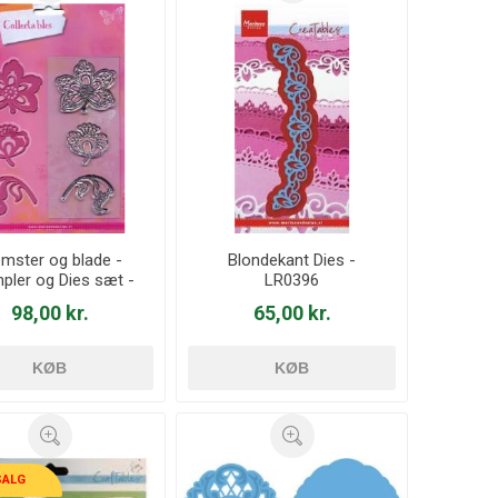
omster og blade -
Blondekant Dies -
pler og Dies sæt -
LR0396
COL1303
98,00 kr.
65,00 kr.
KØB
KØB
SALG