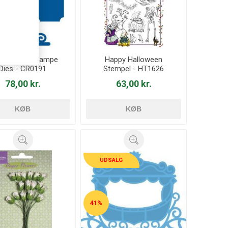
geskilt og lampe
Happy Halloween
Dies - CR0191
Stempel - HT1626
78,00 kr.
63,00 kr.
KØB
KØB
UDSALG
41%