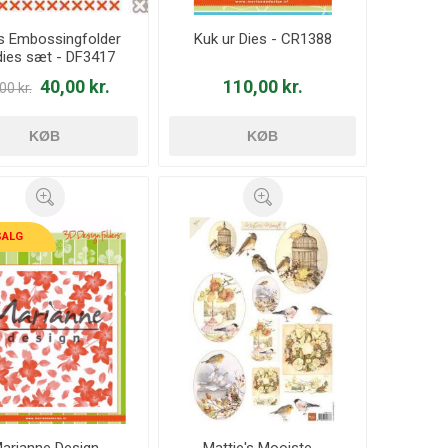
s Embossingfolder
Kuk ur Dies - CR1388
dies sæt - DF3417
40,00 kr.
110,00 kr.
00 kr.
KØB
KØB
SALG