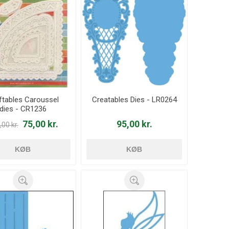
ftables Caroussel
Creatables Dies - LR0264
dies - CR1236
75,00 kr.
95,00 kr.
00 kr.
KØB
KØB