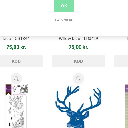
OK
LÆS MERE
nge Lampe med lys
Hænge Pil - Weeping
Hæn
Dies - CR1344
Willow Dies - LR0429
75,00 kr.
75,00 kr.
KØB
KØB