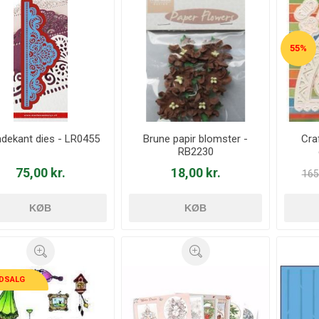
55%
ndekant dies - LR0455
Brune papir blomster -
Cra
RB2230
75,00 kr.
18,00 kr.
165,
KØB
KØB
DSALG