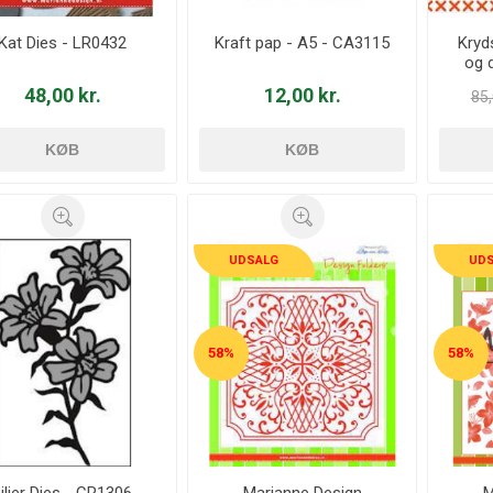
Kat Dies - LR0432
Kraft pap - A5 - CA3115
Kryd
og 
48,00 kr.
12,00 kr.
85,
KØB
KØB
UDSALG
UD
58%
58%