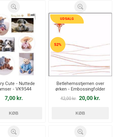
UDSALG
52%
ry Cute - Nuttede
Betlehemsstjernen over
amser - VK9544
ørken - Embossingfolder
DF3421
7,00 kr.
20,00 kr.
42,00 kr.
KØB
KØB