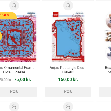
DSALG
a’s Ornamental Frame
Anja’s Rectangle Dies -
Bea
Dies- LR0484
LR0405
b
75,00 kr.
150,00 kr.
0,00 kr.
KØB
KØB