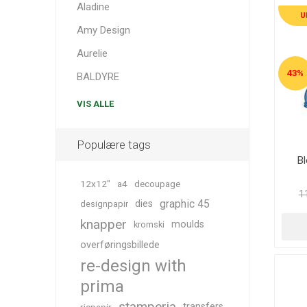
Aladine
U
Amy Design
Aurelie
43%
BALDYRE
VIS ALLE
Populære tags
Bl
12x12"
a4
decoupage
11
graphic 45
dies
designpapir
knapper
moulds
kromski
overføringsbillede
re-design with
prima
stamperia
transfers