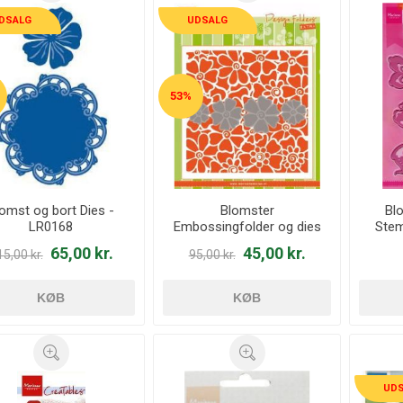
DSALG
UDSALG
53%
omst og bort Dies -
Blomster
Bl
LR0168
Embossingfolder og dies
Stem
sæt - DF3452
65,00 kr.
45,00 kr.
5,00 kr.
95,00 kr.
KØB
KØB
UD