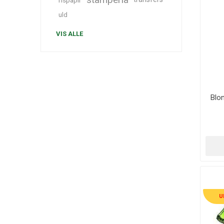
rispapir
uld
VIS ALLE
Blo
U