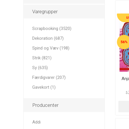
Varegrupper
U
Scrapbooking (3520)
Dekoration (687)
56%
Spind og Væv (198)
Strik (821)
Sy (635)
Færdigvarer (207)
Anj
Gavekort (1)
17
Producenter
Addi