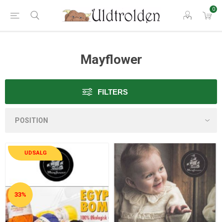
0
Mayflower
FILTERS
UDSALG
33%