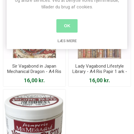
og andre services. Ved at benytte vores hjemmeside,
tillader du brug af cookies.
OK
LÆS MERE
Sir Vagabond in Japan
Lady Vagabond Lifestyle
Mechanical Dragon - A4 Ris
Library - A4 Ris Papir 1 ark -
Papir 1 ark - DFSA4608
DFSA4645
16,00 kr.
16,00 kr.