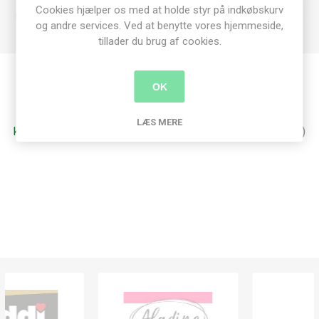
Leveres i et gennemsigtigt rør med skruelåg.
Cookies hjælper os med at holde styr på indkøbskurv
Milwards emballage er 100 % plastikfri og fuldt genanvendelig.
og andre services. Ved at benytte vores hjemmeside,
tillader du brug af cookies.
OK
Produkt tags
LÆS MERE
knappenåle
(6)
,
quilte
(7)
,
taylor seville
(4)
,
magic pins
(3)