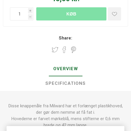
i
KØB
h
Share:
OVERVIEW
SPECIFICATIONS
Disse knappenåle fra Milward har et forlænget plastikhoved,
der gør dem nemme at få fat i.
Hovederne er farvet mørkeblå, mens stifterne er 0,6 mm
brede og 42 mm lange.