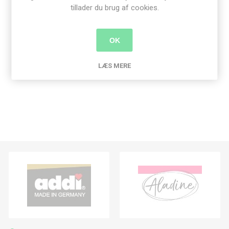
tillader du brug af cookies.
Produkt tags
OK
woodware
(1)
,
mist
(1)
,
spray flaske
(1)
LÆS MERE