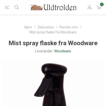
0
Hjem
Dekoration
Pensler mm
Mist spray flaske fra Woodware
Mist spray flaske fra Woodware
Leverandør:
Woodware