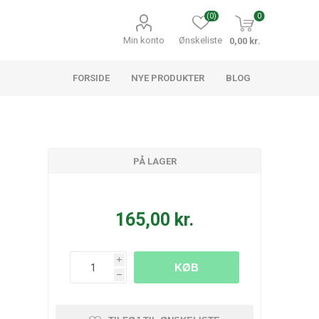
(0)
0
Min konto
Ønskeliste
0,00 kr.
FORSIDE
NYE PRODUKTER
BLOG
PÅ LAGER
165,00 kr.
i
KØB
h